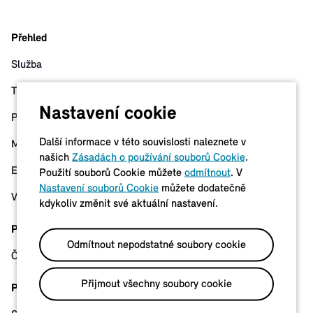
Přehled
Služba
Tarify
Nastavení cookie
Přednosti
Další informace v této souvislosti naleznete v
Mapa
našich
Zásadách o používání souborů Cookie
.
Ekologická energie
Použití souborů Cookie můžete
odmítnout
. V
Nastavení souborů Cookie
můžete dodatečně
Vozový park
kdykoliv změnit své aktuální nastavení.
Podpora
Odmítnout nepodstatné soubory cookie
Časté dotazy a podpora
Přijmout všechny soubory cookie
Právní upozornění