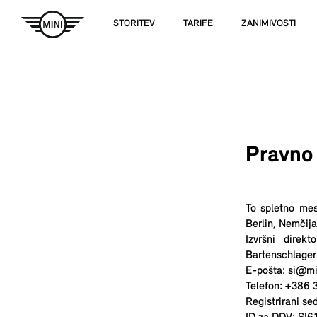
STORITEV
TARIFE
ZANIMIVOSTI
Pravno 
To spletno mes
Berlin, Nemčija
Izvršni direk
Bartenschlager
E-pošta:
si@mi
Telefon: +386 
Registrirani se