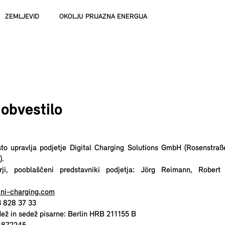
ZEMLJEVID
OKOLJU PRIJAZNA ENERGIJA
obvestilo
to upravlja podjetje Digital Charging Solutions GmbH (Rosenstra
).
torji, pooblaščeni predstavniki podjetja: Jörg Reimann, Rober
ni-charging.com
3 828 37 33
dež in sedež pisarne: Berlin HRB 211155 B