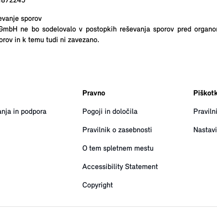
61872245
evanje sporov
GmbH ne bo sodelovalo v postopkih reševanja sporov pred organo
orov in k temu tudi ni zavezano.
Pravno
Piškotk
nja in podpora
Pogoji in določila
Praviln
Pravilnik o zasebnosti
Nastavi
O tem spletnem mestu
Accessibility Statement
Copyright