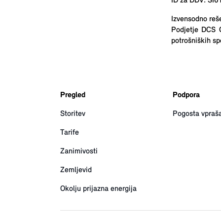
ID za DDV: SI
Izvensodno reš
Podjetje DCS 
potrošniških sp
Pregled
Podpora
Storitev
Pogosta vpraša
Tarife
Zanimivosti
Zemljevid
Okolju prijazna energija