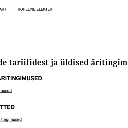
ART
ROHELINE ELEKTER
e tariifidest ja üldised äritingi
ÄRITINGIMUSED
gimused
ÄTTED
fi tingimused