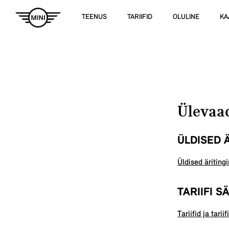
TEENUS
TARIIFID
OLULINE
KA
Ülevaad
ÜLDISED 
Üldised äritin
TARIIFI S
Tariifid ja tarii