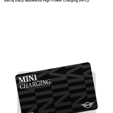
siecią stacji ładowania High Power Charging (HPC).