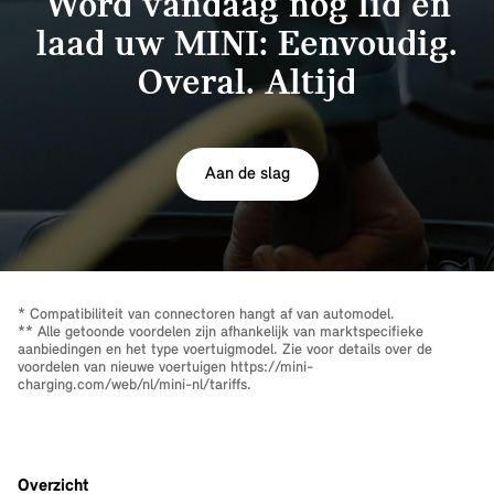
Word vandaag nog lid en
laad uw MINI: Eenvoudig.
Overal. Altijd
Aan de slag
* Compatibiliteit van connectoren hangt af van automodel.
** Alle getoonde voordelen zijn afhankelijk van marktspecifieke
aanbiedingen en het type voertuigmodel. Zie voor details over de
voordelen van nieuwe voertuigen
https://mini-
charging.com/web/nl/mini-nl/tariffs
.
Overzicht