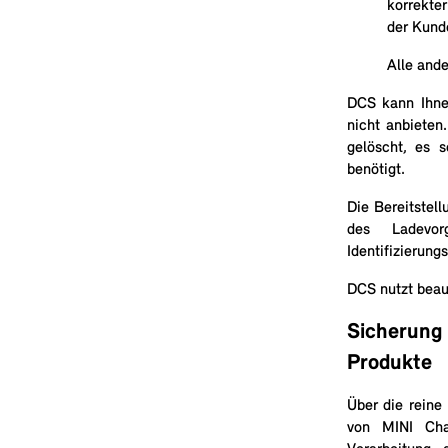
korrekter
der Kunde
Alle and
DCS kann Ihnen
nicht anbiete
gelöscht, es s
benötigt.
Die Bereitstel
des Ladevor
Identifizierung
DCS nutzt beauf
Sicherung 
Produkte
Über die reine
von MINI Char