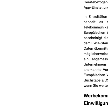
Gerätebezogen
App-Einstellun
In Einzelfäll
handelt es s
Telekommunika
Europäischen W
bescheinigt d
dem EWR-Standa
Daten übermitt
möglicherweise 
ein angemess
Unternehmens
anerkannte Ver
Europäischen W
Buchstabe a DSG
wenn Sie weite
Werbekomm
Einwilligu