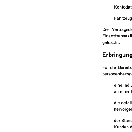
Kontodat
Fahrzeug
Die Vertragsd
Finanztransak
gelöscht.
Erbringung
Für die Bereit
personenbezogen
eine indi
an einer 
die deta
hervorge
der Stand
Kunden du