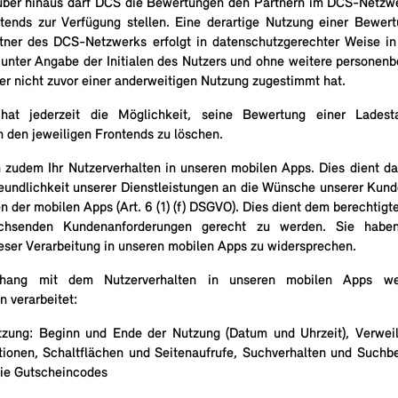
rüber hinaus darf DCS die Bewertungen den Partnern im DCS-Netzw
tends zur Verfügung stellen. Eine derartige Nutzung einer Bewe
tner des DCS-Netzwerks erfolgt in datenschutzgerechter Weise in
r unter Angabe der Initialen des Nutzers und ohne weitere personen
er nicht zuvor einer anderweitigen Nutzung zugestimmt hat.
hat jederzeit die Möglichkeit, seine Bewertung einer Ladest
n den jeweiligen Frontends zu löschen.
n zudem Ihr Nutzerverhalten in unseren mobilen Apps. Dies dient daz
eundlichkeit unserer Dienstleistungen an die Wünsche unserer Kun
der mobilen Apps (Art. 6 (1) (f) DSGVO). Dies dient dem berechtigt
hsenden Kundenanforderungen gerecht zu werden. Sie haben 
ieser Verarbeitung in unseren mobilen Apps zu widersprechen.
ang mit dem Nutzerverhalten in unseren mobilen Apps we
 verarbeitet:
tzung: Beginn und Ende der Nutzung (Datum und Uhrzeit), Verweil
tionen, Schaltflächen und Seitenaufrufe, Suchverhalten und Suchbe
ie Gutscheincodes