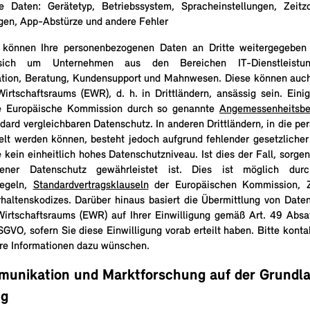
e Daten: Gerätetyp, Betriebssystem, Spracheinstellungen, Zeitzo
gen, App-Abstürze und andere Fehler
en können Ihre personenbezogenen Daten an Dritte weitergegeben
ich um Unternehmen aus den Bereichen IT-Dienstleistung
tion, Beratung, Kundensupport und Mahnwesen. Diese können auch
irtschaftsraums (EWR), d. h. in Drittländern, ansässig sein. Einig
ie Europäische Kommission durch so genannte
Angemessenheitsbe
rd vergleichbaren Datenschutz. In anderen Drittländern, in die p
elt werden können, besteht jedoch aufgrund fehlender gesetzlich
kein einheitlich hohes Datenschutzniveau. Ist dies der Fall, sorgen
ener Datenschutz gewährleistet ist. Dies ist möglich durch
regeln,
Standardvertragsklauseln
der Europäischen Kommission, Ze
haltenskodizes. Darüber hinaus basiert die Übermittlung von Date
irtschaftsraums (EWR) auf Ihrer Einwilligung gemäß Art. 49 Absa
VO, sofern Sie diese Einwilligung vorab erteilt haben. Bitte konta
re Informationen dazu wünschen.
unikation und Marktforschung auf der Grundla
ng