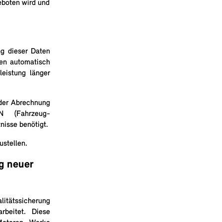
eboten wird und
ng dieser Daten
en automatisch
leistung länger
 der Abrechnung
N (Fahrzeug-
nisse benötigt.
ustellen.
g neuer
litätssicherung
rbeitet. Diese