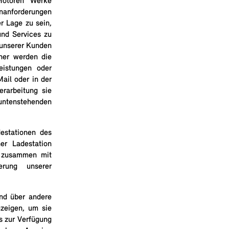
Motoren Werke
enanforderungen
r Lage zu sein,
nd Services zu
e unserer Kunden
rner werden die
eistungen oder
ail oder in der
rarbeitung sie
untenstehenden
estationen des
er Ladestation
S zusammen mit
erung unserer
nd über andere
zeigen, um sie
s zur Verfügung