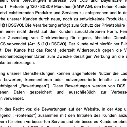
 dient dem berechtigten Interesse von DCS und Bayerische 
haft · Petuelring 130 · 80809 München (BMW AG), den hohen Kund
 jetzt existierenden Produkte und Services zu entsprechen und in de
che unserer Kunden durch neue, noch zu entwickelnde Produkte u
6(1)(f) DSGVO). Die Verarbeitung erfolgt zum Schutz der Privatsphär
 in einer nicht direkt auf den Kunden zurückführbaren Form. Fe
zur Zusendung von Direktwerbung für eigene, ähnliche Dienstl
CS verwendet (Art. 6 (1)(f) DSGVO). Der Kunde wird hierfür per E-M
rt. Der Kunde hat das Recht jederzeit Widerspruch gegen die Ve
personenbezogener Daten zum Zwecke derartiger Werbung an die 
keiten einzulegen.
ung unserer Dienstleistungen können angemeldete Nutzer die Lad
 bewerten, kommentieren oder nutzergenerierte Inhalte zu ein
chfolgend „Bewertungen“). Diese Bewertungen werden von DC
genen Daten gespeichert und ausschließlich zur Verbess
en verwendet.
ch das Recht vor, die Bewertungen auf der Website, in der App u
olgend „Frontends“) zusammen mit den Initialen des Kunden anzu
ern für einen verbesserten Service und ein besseres Kundenerlebni