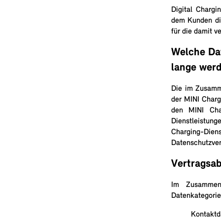
Digital Chargi
dem Kunden die
für die damit v
Welche Dat
lange werd
Die im Zusamm
der MINI Charg
den MINI Cha
Dienstleistun
Charging-Die
Datenschutzve
Vertragsa
Im Zusammenh
Datenkategorien
Kontaktd