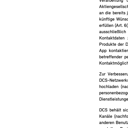
Verarbeitung
Aktiengesellsc
an die bereits
künftige Wüns
erfüllen (Art. 
ausschließlich
Kontaktdaten 
Produkte der D
App kontaktie
betreffender 
Kontaktmöglich
Zur Verbesser
DCS-Netzwerks
hochladen (na
personenbezo
Dienstleistung
DCS behält si
Kanäle (nachf
anderen Benutz