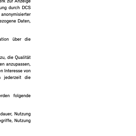
erk zur Anzeige
rtung durch DCS
 anonymisierter
bezogene Daten,
ation über die
u, die Qualität
den anzupassen,
en Interesse von
jederzeit die
rden folgende
dauer, Nutzung
griffe, Nutzung